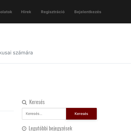
olatok
Hírek
Regisztráció
Bejelentkezés
ikusai számára
Keresés
Keresés
Legutóbbi bejegyzések