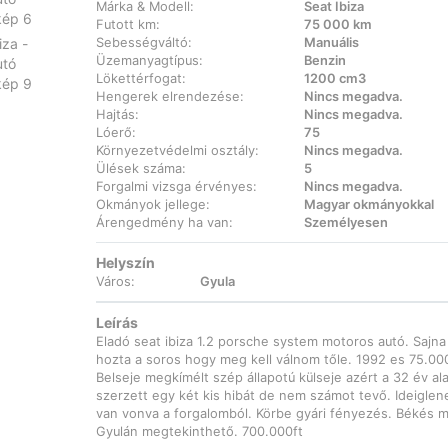
Márka & Modell:
Seat Ibiza
Futott km:
75 000 km
Sebességváltó:
Manuális
Üzemanyagtípus:
Benzin
Lökettérfogat:
1200 cm3
Hengerek elrendezése:
Nincs megadva.
Hajtás:
Nincs megadva.
Lóerő:
75
Környezetvédelmi osztály:
Nincs megadva.
Ülések száma:
5
Forgalmi vizsga érvényes:
Nincs megadva.
Okmányok jellege:
Magyar okmányokkal
Árengedmény ha van:
Személyesen
Helyszín
Város:
Gyula
Leírás
Eladó seat ibiza 1.2 porsche system motoros autó. Sajna
hozta a soros hogy meg kell válnom tőle. 1992 es 75.000
Belseje megkímélt szép állapotú külseje azért a 32 év ala
szerzett egy két kis hibát de nem számot tevő. Ideiglen
van vonva a forgalomból. Körbe gyári fényezés. Békés 
Gyulán megtekinthető. 700.000ft