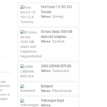
Ford Escort 1.6 16V CLX
Tuscany
Város
: Sümeg
60 éves Skoda 1000 MB
eladó első tulajdono...
Város
: Szolnok
JAWA LIBENAK REPLIKA
Város
: Szekszárd
 úgy
Budapest
km!!el.
tt
Város
: Pilisvörösvár
esen ki
megye
Volkswagen Bogár
Város
: