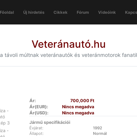
Főoldal
Új hirdetés
Cikkek
Fórum
Videóink
Kapcs
Veteránautó.hu
 a távoli múltnak veteránautók és veteránmotorok fanat
Ár:
700,000 Ft
Ár(EUR):
Nincs megadva
Ár(USD):
Nincs megadva
Jármű specifikációi
Évjárat:
1992
Állapot:
Normál