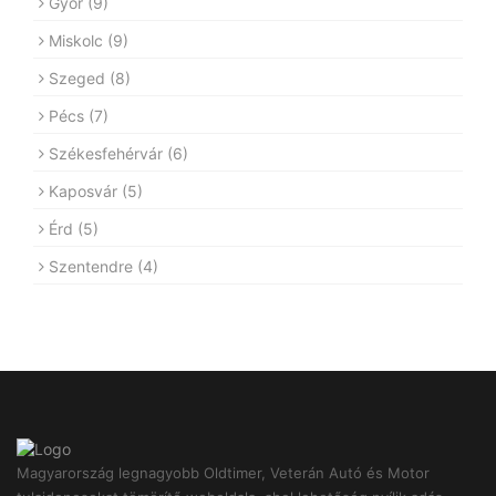
Győr
(9)
Miskolc
(9)
Szeged
(8)
Pécs
(7)
Székesfehérvár
(6)
Kaposvár
(5)
Érd
(5)
Szentendre
(4)
Magyarország legnagyobb Oldtimer, Veterán Autó és Motor