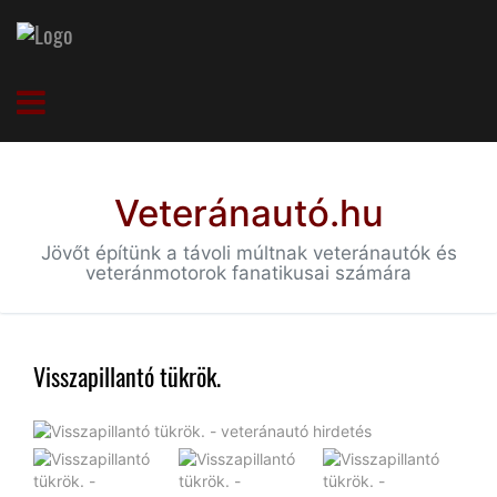
Veteránautó.hu
Jövőt építünk a távoli múltnak veteránautók és
veteránmotorok fanatikusai számára
Visszapillantó tükrök.