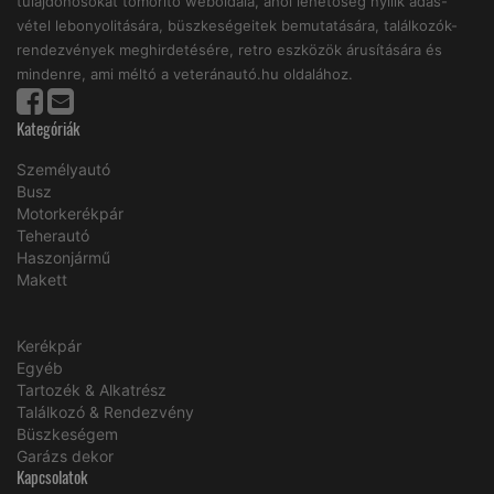
tulajdonosokat tömörítő weboldala, ahol lehetőség nyílik adás-
vétel lebonyolitására, büszkeségeitek bemutatására, találkozók-
rendezvények meghirdetésére, retro eszközök árusítására és
mindenre, ami méltó a veteránautó.hu oldalához.
Kategóriák
Személyautó
Busz
Motorkerékpár
Teherautó
Haszonjármű
Makett
Kerékpár
Egyéb
Tartozék & Alkatrész
Találkozó & Rendezvény
Büszkeségem
Garázs dekor
Kapcsolatok