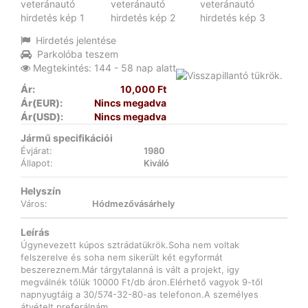
Hirdetés jelentése
Parkolóba teszem
Megtekintés: 144 - 58 nap alatt
Ár:
10,000 Ft
Ár(EUR):
Nincs megadva
Ár(USD):
Nincs megadva
Jármű specifikációi
Évjárat:
1980
Állapot:
Kiváló
Helyszín
Város:
Hódmezővásárhely
Leírás
Úgynevezett kúpos sztrádatükrök.Soha nem voltak
felszerelve és soha nem sikerült két egyformát
beszereznem.Már tárgytalanná is vált a projekt, igy
megválnék tőlük 10000 Ft/db áron.Elérhető vagyok 9-től
napnyugtáig a 30/574-32-80-as telefonon.A személyes
átvételt preferálnám.