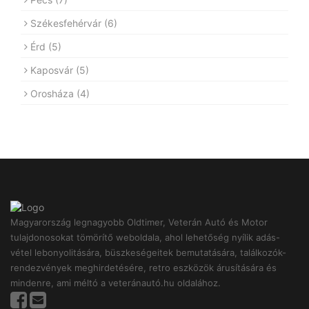
Székesfehérvár
(6)
Érd
(5)
Kaposvár
(5)
Orosháza
(4)
Magyarország legnagyobb Oldtimer, Veterán Autó és Motor
tulajdonosokat tömörítő weboldala, ahol lehetőség nyílik adás-
vétel lebonyolitására, büszkeségeitek bemutatására, találkozók-
rendezvények meghirdetésére, retro eszközök árusítására és
mindenre, ami méltó a veteránautó.hu oldalához.