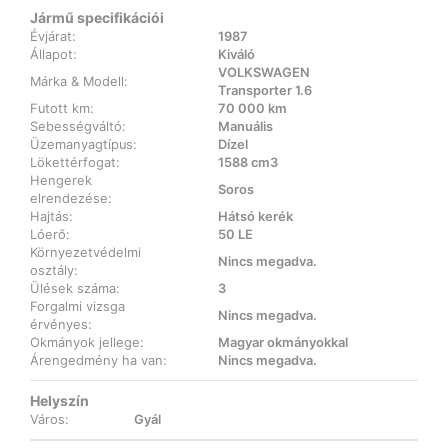
Jármű specifikációi
Évjárat:
1987
Állapot:
Kiváló
VOLKSWAGEN
Márka & Modell:
Transporter 1.6
Futott km:
70 000 km
Sebességváltó:
Manuális
Üzemanyagtípus:
Dízel
Lökettérfogat:
1588 cm3
Hengerek
Soros
elrendezése:
Hajtás:
Hátsó kerék
Lóerő:
50 LE
Környezetvédelmi
Nincs megadva.
osztály:
Ülések száma:
3
Forgalmi vizsga
Nincs megadva.
érvényes:
Okmányok jellege:
Magyar okmányokkal
Árengedmény ha van:
Nincs megadva.
Helyszín
Város:
Gyál