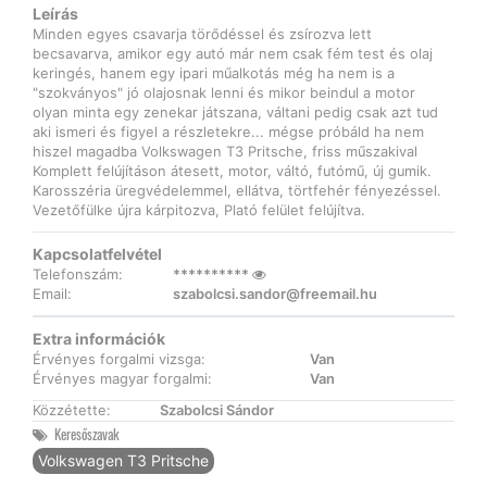
Leírás
Minden egyes csavarja törődéssel és zsírozva lett
becsavarva, amikor egy autó már nem csak fém test és olaj
keringés, hanem egy ipari műalkotás még ha nem is a
"szokványos" jó olajosnak lenni és mikor beindul a motor
olyan minta egy zenekar játszana, váltani pedig csak azt tud
aki ismeri és figyel a részletekre... mégse próbáld ha nem
hiszel magadba Volkswagen T3 Pritsche, friss műszakival
Komplett felújításon átesett, motor, váltó, futómű, új gumik.
Karosszéria üregvédelemmel, ellátva, törtfehér fényezéssel.
Vezetőfülke újra kárpitozva, Plató felület felújítva.
Kapcsolatfelvétel
Telefonszám:
**********
Email:
szabolcsi.sandor@freemail.hu
Extra információk
Érvényes forgalmi vizsga:
Van
Érvényes magyar forgalmi:
Van
Közzétette:
Szabolcsi Sándor
Keresőszavak
Volkswagen T3 Pritsche