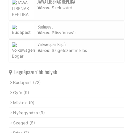
JAWA LIBENAK REPLIKA
Város
: Szekszárd
Budapest
Város
: Pilisvörösvár
Volkswagen Bogár
Város
: Szigetszentmiklós
Legnépszerűbb helyek
Budapest
(72)
Győr
(9)
Miskolc
(9)
Nyíregyháza
(9)
Szeged
(8)
Pécs
(7)