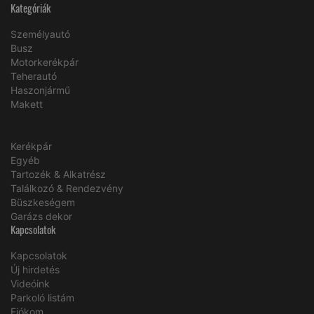
Kategóriák
Személyautó
Busz
Motorkerékpár
Teherautó
Haszonjármű
Makett
Kerékpár
Egyéb
Tartozék & Alkatrész
Találkozó & Rendezvény
Büszkeségem
Garázs dekor
Kapcsolatok
Kapcsolatok
Új hirdetés
Videóink
Parkoló listám
Fiókom