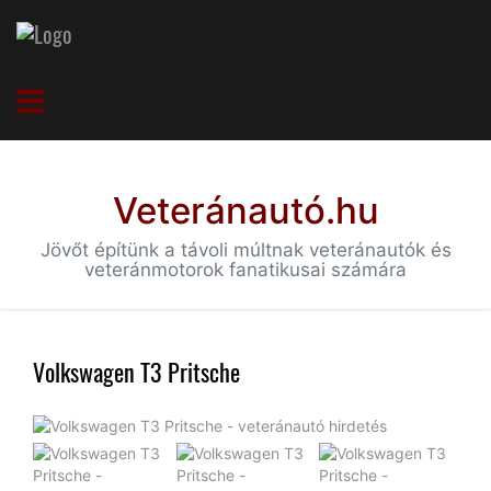
Veteránautó.hu
Jövőt építünk a távoli múltnak veteránautók és
veteránmotorok fanatikusai számára
Volkswagen T3 Pritsche