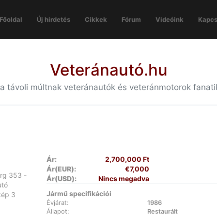
Főoldal
Új hirdetés
Cikkek
Fórum
Videóink
Kapcs
Veteránautó.hu
 a távoli múltnak veteránautók és veteránmotorok fanat
Ár:
2,700,000 Ft
Ár(EUR):
€7,000
Ár(USD):
Nincs megadva
Jármű specifikációi
Évjárat:
1986
Állapot:
Restaurált