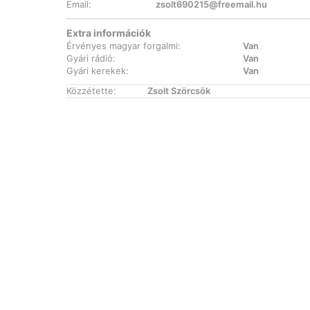
Email:
zsolt690215@freemail.hu
Extra információk
Érvényes magyar forgalmi:
Van
Gyári rádió:
Van
Gyári kerekek:
Van
Közzétette:
Zsolt Szörcsök