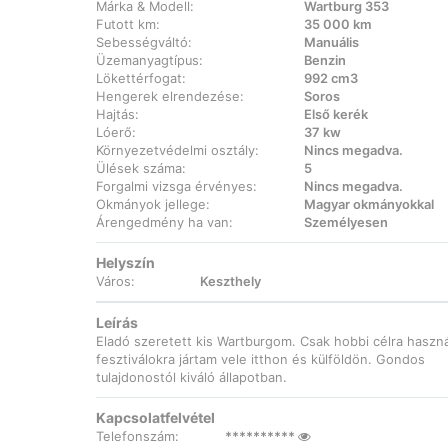
Márka & Modell:
Wartburg 353
Futott km:
35 000 km
Sebességváltó:
Manuális
Üzemanyagtípus:
Benzin
Lökettérfogat:
992 cm3
Hengerek elrendezése:
Soros
Hajtás:
Első kerék
Lóerő:
37 kw
Környezetvédelmi osztály:
Nincs megadva.
Ülések száma:
5
Forgalmi vizsga érvényes:
Nincs megadva.
Okmányok jellege:
Magyar okmányokkal
Árengedmény ha van:
Személyesen
Helyszín
Város:
Keszthely
Leírás
Eladó szeretett kis Wartburgom. Csak hobbi célra haszná
fesztiválokra jártam vele itthon és külföldön. Gondos
tulajdonostól kiváló állapotban.
Kapcsolatfelvétel
Telefonszám:
**********