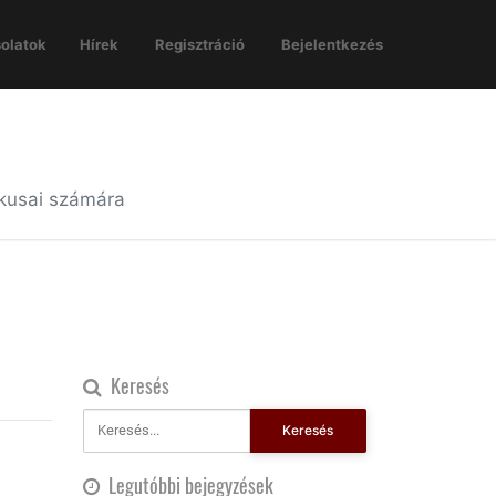
olatok
Hírek
Regisztráció
Bejelentkezés
ikusai számára
Keresés
Keresés
Legutóbbi bejegyzések