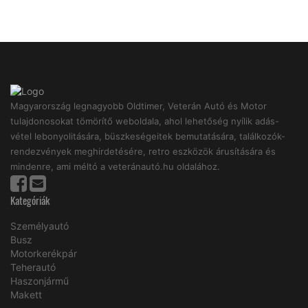
Magyarország legnagyobb Oldtimer, Veterán Autó és Motor
tulajdonosokat tömörítő weboldala, ahol lehetőség nyílik adás-
vétel lebonyolitására, büszkeségeitek bemutatására, találkozók-
rendezvények meghirdetésére, retro eszközök árusítására és
mindenre, ami méltó a veteránautó.hu oldalához.
Kategóriák
Személyautó
Busz
Motorkerékpár
Teherautó
Haszonjármű
Makett