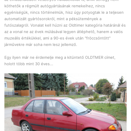
köthetők a régmúlt autógyártásának remekeihez, nincs
egyéniségük, nincs történelmük, hisz úgy potyogtak le a teljesen
automatizált gyártósorokról, mint a péksütemények a
futószalagról. Vonalat kell húzni az Oldtimer kategória határánál és
az a vonal ne az évek múlásával legyen átléphető, hanem a valós
muzeális értékükkel, ami a 90-es évek után "fröccsöntött"
járművekre már soha nem lesz jellemző.
Egy ilyen már ne érdemelje meg a kitüntető OLDTMER címet,
holott több mint 30 éves...