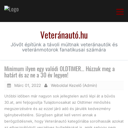
Veteránautó.hu
Jövőt építünk a távoli múltnak veteránautók és
veteránmotorok fanatikusai számára
Minimum ilyen egy valódi OLDTIMER... Húzzuk meg a
határt és az ne a 30 év legyen!
Márc 01, 2022
Weboldal Kezelő (Admin)
Utóbbi időben már nagyon sok jellegtelen autó lépi át a bűvös
30.at, ami feljogosítja Tulajdonosaikat az Oldtimer minősítés
megszerzésére és az ezzel járó adó és járulék kedvezmény
igénybevételére. Sürgősen gátat kell venni annak a
berögződésnek, hogy Veteránautó kategóriába sorolhassák azokat
az elhasználódott veszélyes hulladékokat is, amik sehogy nem