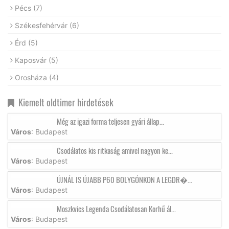
Pécs
(7)
Székesfehérvár
(6)
Érd
(5)
Kaposvár
(5)
Orosháza
(4)
Kiemelt oldtimer hirdetések
Még az igazi forma teljesen gyári állap...
Város
: Budapest
Csodálatos kis ritkaság amivel nagyon ke...
Város
: Budapest
ÚJNÁL IS ÚJABB P60 BOLYGÓNKON A LEGDR�...
Város
: Budapest
Moszkvics Legenda Csodálatosan Korhű ál...
Város
: Budapest