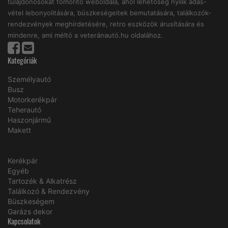
tulajdonosokat tömörítő weboldala, ahol lehetőség nyílik adás-
vétel lebonyolitására, büszkeségeitek bemutatására, találkozók-
rendezvények meghirdetésére, retro eszközök árusítására és
mindenre, ami méltó a veteránautó.hu oldalához.
Kategóriák
Személyautó
Busz
Motorkerékpár
Teherautó
Haszonjármű
Makett
Kerékpár
Egyéb
Tartozék & Alkatrész
Találkozó & Rendezvény
Büszkeségem
Garázs dekor
Kapcsolatok