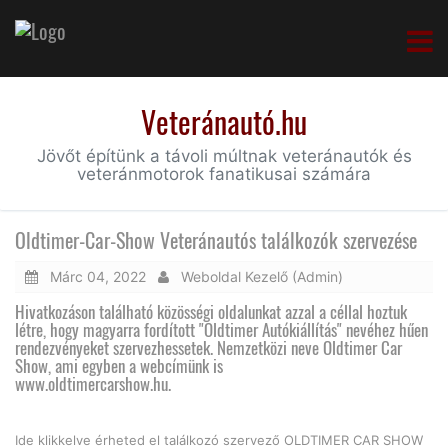
Veteránautó.hu
Jövőt építünk a távoli múltnak veteránautók és
veteránmotorok fanatikusai számára
Oldtimer-Car-Show Veteránautós találkozók szervezése
Márc 04, 2022
Weboldal Kezelő (Admin)
Hivatkozáson található közösségi oldalunkat azzal a céllal hoztuk
létre, hogy magyarra fordított "Oldtimer Autókiállítás" nevéhez hűen
rendezvényeket szervezhessetek. Nemzetközi neve Oldtimer Car
Show, ami egyben a webcímünk is
www.oldtimercarshow.hu
.
Ide klikkelve érheted el találkozó szervező OLDTIMER CAR SHOW