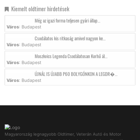
Kiemelt oldtimer hirdetések
Még az igazi forma teljesen gyári állap...
Város
: Budapest
Csodálatos kis ritkaság amivel nagyon ke...
Város
: Budapest
Moszkvics Legenda Csodálatosan Korhű ál...
Város
: Budapest
ÚJNÁL IS ÚJABB P60 BOLYGÓNKON A LEGDR�...
Város
: Budapest
Magyarország legnagyobb Oldtimer, Veterán Autó és Motor