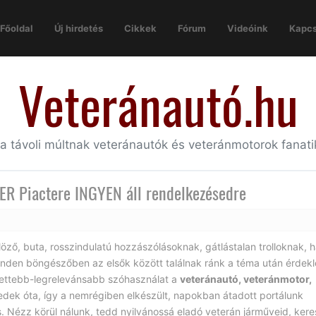
Főoldal
Új hirdetés
Cikkek
Fórum
Videóink
Kapcs
Veteránautó.hu
 a távoli múltnak veteránautók és veteránmotorok fanat
R Piactere INGYEN áll rendelkezésedre
öző, buta, rosszindulatú hozzászólásoknak, gátlástalan trolloknak, 
nden böngészőben az elsők között találnak ránk a téma után érdek
erjettebb-legrelevánsabb szóhasználat a
veteránautó, veteránmotor,
edek óta, így a nemrégiben elkészült, napokban átadott portálunk
s. Nézz körül nálunk, tedd nyilvánossá eladó veterán járműveid, kere