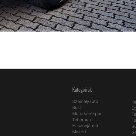
Kategóriák
s
Személyautó
Ke
Busz
E
Motorkerékpár
Ta
Teherautó
Ta
Haszonjármű
B
Makett
Ga