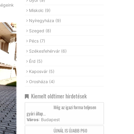
Győr
(9)
ségeink
Miskolc
(9)
Nyíregyháza
(9)
Szeged
(8)
Pécs
(7)
Székesfehérvár
(6)
Érd
(5)
Kaposvár
(5)
Orosháza
(4)
Kiemelt oldtimer hirdetések
Még az igazi forma teljesen
gyári állap...
Város
: Budapest
ÚJNÁL IS ÚJABB P60