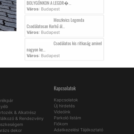
BOLYGÓNKON A LEGDR�...
Város
: Budapest
Moszkvics Legenda
Csodálatosan Korhű ál...
Város
: Budapest
Csodálatos kis ritkaság amivel
nagyon ke...
Város
: Budapest
Kapcsolatok
Kapcsolatok
rékpár
Új hirdetés
gyéb
Videóink
rtozék & Alkatrész
Parkoló listám
lálkozó & Rendezvény
Fiókom
üszkeségem
Adatkezelési Tájékoztató
rázs dekor