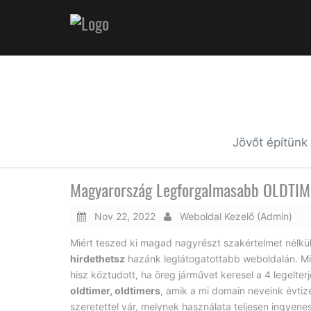
Jövőt építünk
Magyarország Legforgalmasabb OLDTIME
Nov 22, 2022
Weboldal Kezelő (Admin)
Miért teszed ki magad nagyrészt szakértelmet nélkül
hirdethetsz
hazánk leglátogatottabb weboldalán. Mi
hisz köztudott, ha öreg járművet keresel a 4 legelt
oldtimer, oldtimers
, amik a mi domain neveink évtiz
szeretettel vár, melynek használata teljesen ingyene