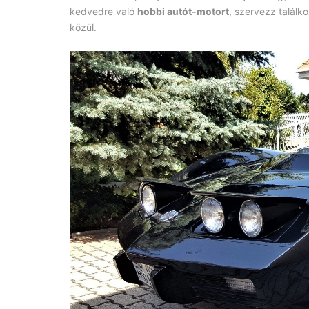
kedvedre való
hobbi autót-motort
, szervezz találk
közül.