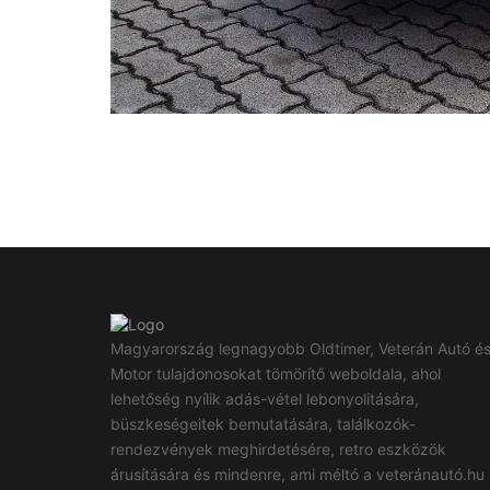
Magyarország legnagyobb Oldtimer, Veterán Autó é
Motor tulajdonosokat tömörítő weboldala, ahol
lehetőség nyílik adás-vétel lebonyolitására,
büszkeségeitek bemutatására, találkozók-
rendezvények meghirdetésére, retro eszközök
árusítására és mindenre, ami méltó a veteránautó.hu