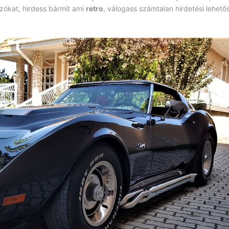
ozókat, hirdess bármit ami
retro
, válogass számtalan hirdetési lehető