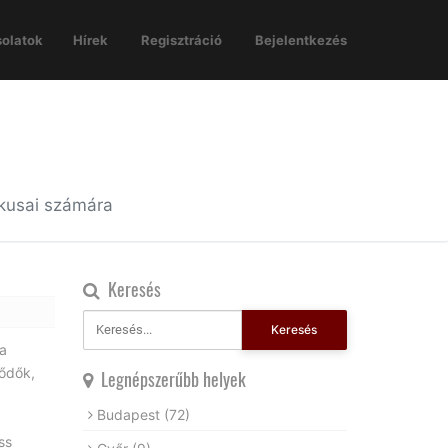
olatok
Hírek
Regisztráció
Bejelentkezés
ikusai számára
Keresés
Keresés
ha
lődők,
Legnépszerűbb helyek
Budapest
(72)
ss