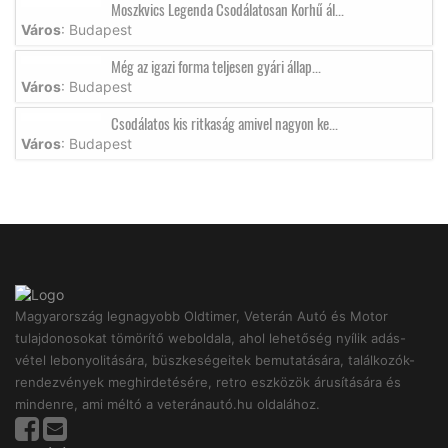
Moszkvics Legenda Csodálatosan Korhű ál...
Város
: Budapest
Még az igazi forma teljesen gyári állap...
Város
: Budapest
Csodálatos kis ritkaság amivel nagyon ke...
Város
: Budapest
Magyarország legnagyobb Oldtimer, Veterán Autó és Motor
tulajdonosokat tömörítő weboldala, ahol lehetőség nyílik adás-
vétel lebonyolitására, büszkeségeitek bemutatására, találkozók-
rendezvények meghirdetésére, retro eszközök árusítására és
mindenre, ami méltó a veteránautó.hu oldalához.