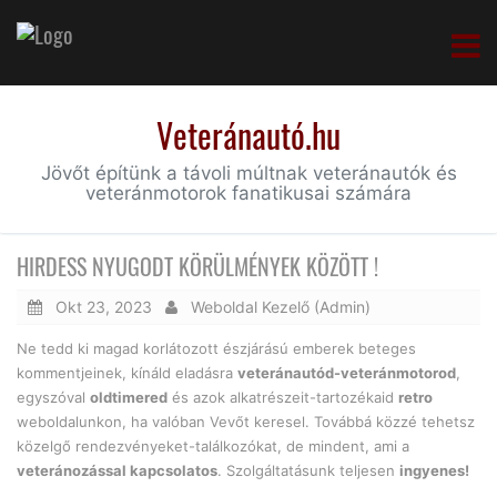
Veteránautó.hu
Jövőt építünk a távoli múltnak veteránautók és
veteránmotorok fanatikusai számára
HIRDESS NYUGODT KÖRÜLMÉNYEK KÖZÖTT !
Okt 23, 2023
Weboldal Kezelő (Admin)
Ne tedd ki magad korlátozott észjárású emberek beteges
kommentjeinek, kínáld eladásra
veteránautód-veteránmotorod
,
egyszóval
oldtimered
és azok alkatrészeit-tartozékaid
retro
weboldalunkon, ha valóban Vevőt keresel. Továbbá közzé tehetsz
közelgő rendezvényeket-találkozókat, de mindent, ami a
veteránozással kapcsolatos
. Szolgáltatásunk teljesen
ingyenes!