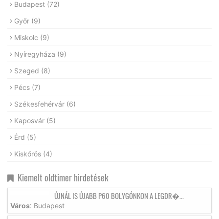
Budapest
(72)
Győr
(9)
Miskolc
(9)
Nyíregyháza
(9)
Szeged
(8)
Pécs
(7)
Székesfehérvár
(6)
Kaposvár
(5)
Érd
(5)
Kiskőrös
(4)
Kiemelt oldtimer hirdetések
ÚJNÁL IS ÚJABB P60 BOLYGÓNKON A LEGDR�...
Város
: Budapest