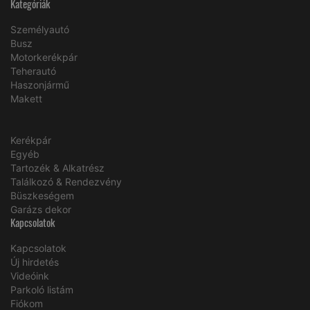
Kategóriák
Személyautó
Busz
Motorkerékpár
Teherautó
Haszonjármű
Makett
Kerékpár
Egyéb
Tartozék & Alkatrész
Találkozó & Rendezvény
Büszkeségem
Garázs dekor
Kapcsolatok
Kapcsolatok
Új hirdetés
Videóink
Parkoló listám
Fiókom