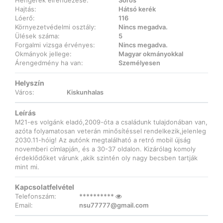
Hengerek elrendezése:
Soros
Hajtás:
Hátsó kerék
Lóerő:
116
Környezetvédelmi osztály:
Nincs megadva.
Ülések száma:
5
Forgalmi vizsga érvényes:
Nincs megadva.
Okmányok jellege:
Magyar okmányokkal
Árengedmény ha van:
Személyesen
Helyszín
Város:
Kiskunhalas
Leírás
M21-es volgánk eladó,2009-óta a családunk tulajdonában van,
azóta folyamatosan veterán minősítéssel rendelkezik,jelenleg
2030.11-hóig! Az autónk megtalálható a retró mobil újság
novemberi címlapján, és a 30-37 oldalon. Kizárólag komoly
érdeklődőket várunk ,akik szintén oly nagy becsben tartják
mint mi.
Kapcsolatfelvétel
Telefonszám:
**********
Email:
nsu77777@gmail.com