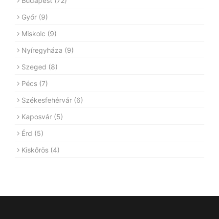
Budapest
(72)
Győr
(9)
Miskolc
(9)
Nyíregyháza
(9)
Szeged
(8)
Pécs
(7)
Székesfehérvár
(6)
Kaposvár
(5)
Érd
(5)
Kiskőrös
(4)