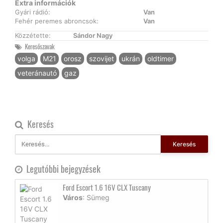
Extra információk
Gyári rádió:
Van
Fehér peremes abroncsok:
Van
Közzétette:
Sándor Nagy
Keresőszavak
volga
M21
orosz
szovijet
ukrán
oldtimer
veteránautó
gaz
Keresés
Keresés
Legutóbbi bejegyzések
Ford Escort 1.6 16V CLX Tuscany
Város
: Sümeg