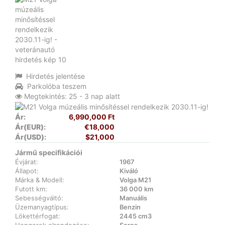
Hirdetés jelentése
Parkolóba teszem
Megtekintés: 25 - 3 nap alatt
Ár:
6,990,000 Ft
Ár(EUR):
€18,000
Ár(USD):
$21,000
Jármű specifikációi
Évjárat:
1967
Állapot:
Kiváló
Márka & Modell:
Volga M21
Futott km:
36 000 km
Sebességváltó:
Manuális
Üzemanyagtípus:
Benzin
Lökettérfogat:
2445 cm3