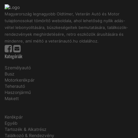
Magyarország legnagyobb Oldtimer, Veterán Autó és Motor
tulajdonosokat tömörítő weboldala, ahol lehetőség nyílik adás-
vétel lebonyolitására, büszkeségeitek bemutatására, találkozók-
rendezvények meghirdetésére, retro eszközök árusítására és
mindenre, ami méltó a veteránautó.hu oldalához.
Kategóriák
Személyautó
Busz
Motorkerékpár
Teherautó
Haszonjármű
Makett
Kerékpár
Egyéb
Tartozék & Alkatrész
Találkozó & Rendezvény