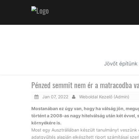
Jövőt építünk
Pénzed semmit nem ér a matracodba va
Jan 07, 2022
Weboldal Kezelő (Admin)
Mostanában ez úgy van, hogy ha válság jön, megug
történt a 2008-as nagy hitelválság után két évvel, 
környékére is.
Most egy Ausztráliában készült tanulmányt veszünk e
adatgyűjtés alapján elkészített riport számításai sze