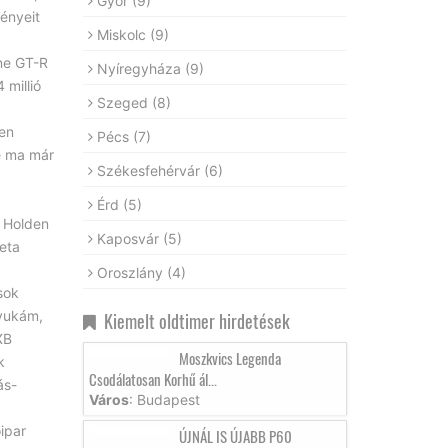
Győr
(9)
ényeit
Miskolc
(9)
ne GT-R
Nyíregyháza
(9)
 millió
Szeged
(8)
ben
Pécs
(7)
de ma már
Székesfehérvár
(6)
Érd
(5)
s Holden
Kaposvár
(5)
eta
Oroszlány
(4)
sok
nyukám,
Kiemelt oldtimer hirdetések
XB
Moszkvics Legenda
k
Csodálatosan Korhű ál...
ás-
Város
: Budapest
ipar
ÚJNÁL IS ÚJABB P60