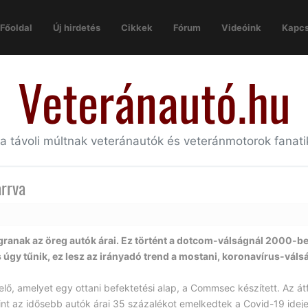
Főoldal
Új hirdetés
Cikkek
Fórum
Videóink
Kapcs
Veteránautó.hu
 a távoli múltnak veteránautók és veteránmotorok fanat
rrva
ranak az öreg autók árai. Ez történt a dotcom-válságnál 2000-be
s úgy tűnik, ez lesz az irányadó trend a mostani, koronavírus-váls
lő, amelyet egy ottani befektetési alap, a Commsec készített. Az á
rint az idősebb autók árai 35 százalékot emelkedtek a Covid-19 ideje 