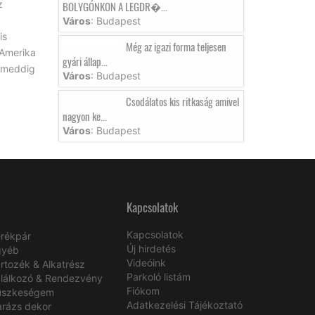
z
BOLYGÓNKON A LEGDR�...
Város
: Budapest
is
Még az igazi forma teljesen
 Amerika
gyári állap...
s meddig
Város
: Budapest
Csodálatos kis ritkaság amivel
nagyon ke...
Város
: Budapest
Kapcsolatok
Kapcsolatok
rékpár
Új hirdetés
gyéb
Videóink
rtozék & Alkatrész
Parkoló listám
lálkozó & Rendezvény
Fiókom
üszkeségem
Adatkezelési Tájékoztató
rázs dekor