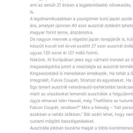
ami az elmúlt 21 évben a legjelentősebb növekedés,
is.
A legdinamikusabban a youngtimer korú japán autók 
ára, amelyet újonnan 40 ezer ausztrál dollárért lehet
magyar forint lenne, átszámolva.
De nagyon mennek a régebbi japán terepjárók is, kü
készült kocsit két évvel ezelőtt 27 ezer ausztrál dollá
ugyaz 120 ezret ér (27 millió forint).
Nekünk, itt Európában jelez egy várható trendet az 
magasságokba jutott a nosztalgia az ausztrál termé
Kingswoodoké is meredeken emelkedik. Ha tehát a Ste
Integralét, Fulvia Coupét, Stratost és egyebeket. Ha 
Egy ismert ausztrál veteránautó-befektetési tanácsad
miatt az utazásokat lemondó ausztrálok a felgyülem
úgyis elmarad idén Hawaii, még Thaiföldre se tudun
Falcon Coupét, rendben?” Mire a feleség – “hát pers
ezekben a nehéz időkben.” Bár azért lehet, hogy nem 
cunami mögötti beszélgetéseket.
Ausztrália jobban bezárta magát a többi kontintensné