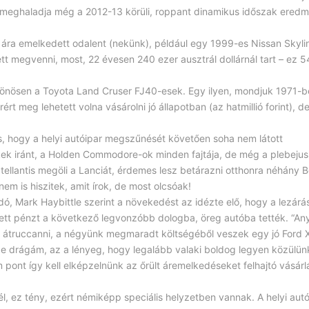
 meghaladja még a 2012-13 körüli, roppant dinamikus időszak eredm
ára emelkedett odalent (nekünk), például egy 1999-es Nissan Skyli
ett megvenni, most, 22 évesen 240 ezer ausztrál dollárnál tart – ez 54
lönösen a Toyota Land Cruser FJ40-esek. Egy ilyen, mondjuk 1971-
rért meg lehetett volna vásárolni jó állapotban (az hatmillió forint), 
is, hogy a helyi autóipar megszűnését követően soha nem látott
kek iránt, a Holden Commodore-ok minden fajtája, de még a plebeju
llantis megöli a Lanciát, érdemes lesz betárazni otthonra néhány B
nem is hiszitek, amit írok, de most olcsóak!
ó, Mark Haybittle szerint a növekedést az idézte elő, hogy a lezárá
lett pénzt a következő legvonzóbb dologba, öreg autóba tették. “A
k átruccanni, a négyünk megmaradt költségéből veszek egy jó Ford 
ze drágám, az a lényeg, hogy legalább valaki boldog legyen közülün
pont így kell elképzelnünk az őrült áremelkedéseket felhajtó vásárl
l, ez tény, ezért némiképp speciális helyzetben vannak. A helyi autó