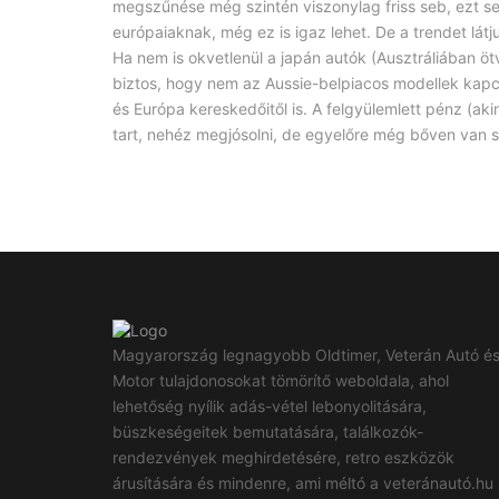
megszűnése még szintén viszonylag friss seb, ezt s
európaiaknak, még ez is igaz lehet. De a trendet látj
Ha nem is okvetlenül a japán autók (Ausztráliában öt
biztos, hogy nem az Aussie-belpiacos modellek kapcs
és Európa kereskedőitől is. A felgyülemlett pénz (ak
tart, nehéz megjósolni, de egyelőre még bőven van sz
Magyarország legnagyobb Oldtimer, Veterán Autó é
Motor tulajdonosokat tömörítő weboldala, ahol
lehetőség nyílik adás-vétel lebonyolitására,
büszkeségeitek bemutatására, találkozók-
rendezvények meghirdetésére, retro eszközök
árusítására és mindenre, ami méltó a veteránautó.hu