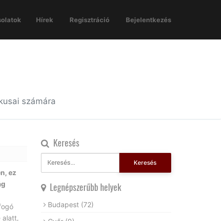
olatok
Hírek
Regisztráció
Bejelentkezés
ikusai számára
Keresés
Keresés
n, ez
ág
Legnépszerűbb helyek
Budapest
(72)
tfogó
alatt,