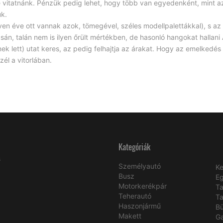
e vitatnánk. Pénzük pedig lehet, hogy több van egyedenként, mint a
uk.
ven éve ott vannak azok, tömegével, széles modellpalettákkal), s az 
án, talán nem is ilyen őrült mértékben, de hasonló hangokat hallani
inek lett) utat keres, az pedig felhajtja az árakat. Hogy az emelkedé
él a vitorlában.
Kategóriák
s
Személyautó
Ke
Busz
E
Motorkerékpár
Ta
Teherautó
Ta
Haszonjármű
B
Makett
Ga