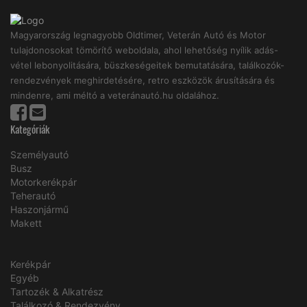
Magyarország legnagyobb Oldtimer, Veterán Autó és Motor
tulajdonosokat tömörítő weboldala, ahol lehetőség nyílik adás-
vétel lebonyolitására, büszkeségeitek bemutatására, találkozók-
rendezvények meghirdetésére, retro eszközök árusítására és
mindenre, ami méltó a veteránautó.hu oldalához.
Kategóriák
Személyautó
Busz
Motorkerékpár
Teherautó
Haszonjármű
Makett
Kerékpár
Egyéb
Tartozék & Alkatrész
Találkozó & Rendezvény