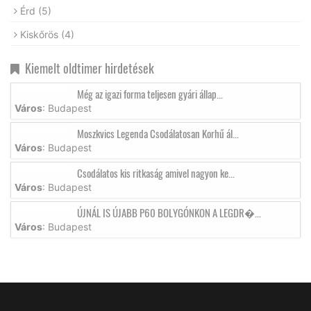
Érd
(5)
Kiskőrös
(4)
Kiemelt oldtimer hirdetések
Még az igazi forma teljesen gyári állap...
Város
: Budapest
Moszkvics Legenda Csodálatosan Korhű ál...
Város
: Budapest
Csodálatos kis ritkaság amivel nagyon ke...
Város
: Budapest
ÚJNÁL IS ÚJABB P60 BOLYGÓNKON A LEGDR�...
Város
: Budapest