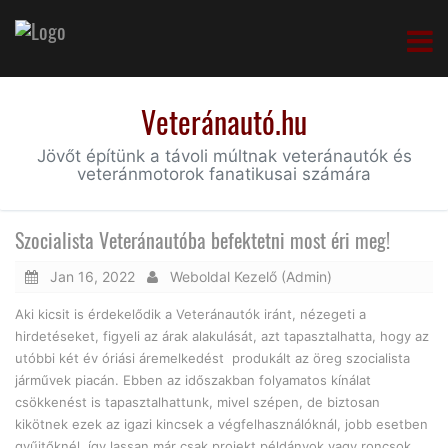
Veteránautó.hu
Jövőt építünk a távoli múltnak veteránautók és
veteránmotorok fanatikusai számára
Szocialista Veteránautóba befektetni most éri meg!
Jan 16, 2022
Weboldal Kezelő (Admin)
Aki kicsit is érdekelődik a Veteránautók iránt, nézegeti a
hirdetéseket, figyeli az árak alakulását, azt tapasztalhatta, hogy az
utóbbi két év óriási áremelkedést produkált az öreg szocialista
járművek piacán. Ebben az időszakban folyamatos kínálat
csökkenést is tapasztalhattunk, mivel szépen, de biztosan
kikötnek ezek az igazi kincsek a végfelhasználóknál, jobb esetben
gyűjtőknél, így lassan már csak projekt példányok vagy roncsok