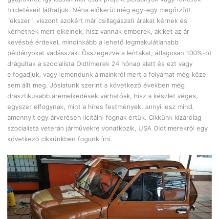
hirdetéseit láthatjuk. Néha előkerül még egy-egy megőrzött
"ékszer", viszont azokért már csillagászati árakat kérnek és
kérhetnek mert elkelnek, hisz vannak emberek, akiket az ár
kevésbé érdekel, mindinkább a lehető legmakulátlanabb
példányokat vadásszák. Összegezve a leírtakat, átlagosan 100%-ot
drágultak a szocialista Oldtimerek 24 hónap alatt és ezt vagy
elfogadjuk, vagy lemondunk álmainkról mert a folyamat még közel
sem állt meg. Jóslatunk szerint a következő években még
drasztikusabb áremelkedések várhatóak, hisz a készlet véges,
egyszer elfogynak, mint a híres festmények, annyi lesz mind,
amennyit egy árverésen licitálni fognak értük. Cikkünk kizárólag
szocialista veterán járművekre vonatkozik, USA Oldtimerekről egy
következő cikkünkben fogunk írni.