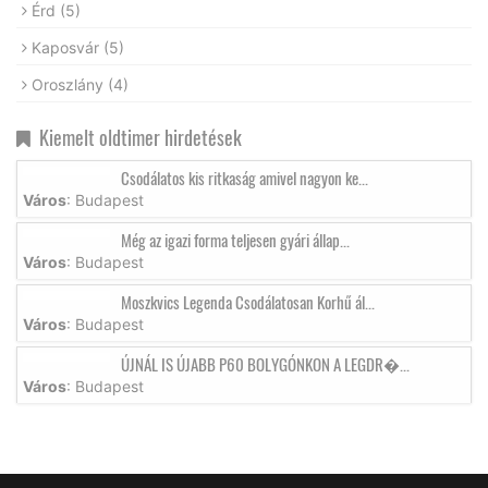
Érd
(5)
Kaposvár
(5)
Oroszlány
(4)
Kiemelt oldtimer hirdetések
Csodálatos kis ritkaság amivel nagyon ke...
Város
: Budapest
Még az igazi forma teljesen gyári állap...
Város
: Budapest
Moszkvics Legenda Csodálatosan Korhű ál...
Város
: Budapest
ÚJNÁL IS ÚJABB P60 BOLYGÓNKON A LEGDR�...
Város
: Budapest