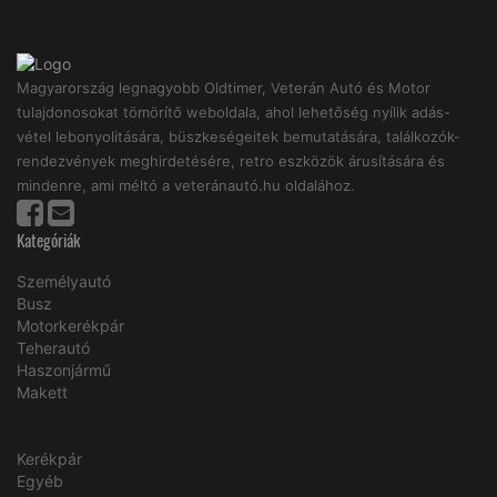
Magyarország legnagyobb Oldtimer, Veterán Autó és Motor
tulajdonosokat tömörítő weboldala, ahol lehetőség nyílik adás-
vétel lebonyolitására, büszkeségeitek bemutatására, találkozók-
rendezvények meghirdetésére, retro eszközök árusítására és
mindenre, ami méltó a veteránautó.hu oldalához.
Kategóriák
Személyautó
Busz
Motorkerékpár
Teherautó
Haszonjármű
Makett
Kerékpár
Egyéb