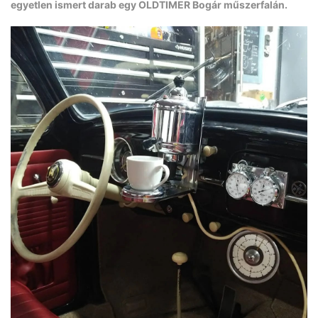
egyetlen ismert darab egy OLDTIMER Bogár műszerfalán.