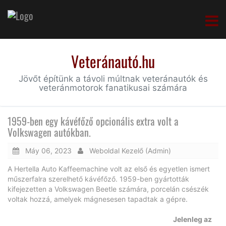
Veteránautó.hu
Jövőt építünk a távoli múltnak veteránautók és
veteránmotorok fanatikusai számára
1959-ben egy kávéfőző opcionális extra volt a
Volkswagen autókban.
Máy 06, 2023
Weboldal Kezelő (Admin)
A Hertella Auto Kaffeemachine volt az első és egyetlen ismert
műszerfalra szerelhető kávéfőző. 1959-ben gyártották
kifejezetten a Volkswagen Beetle számára, porcelán csészék
voltak hozzá, amelyek mágnesesen tapadtak a gépre.
Jelenleg az