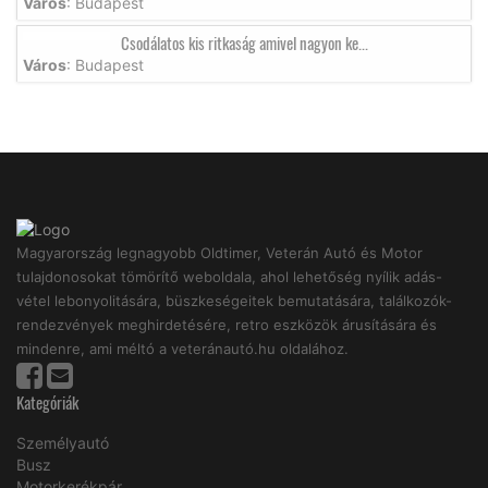
Város
: Budapest
Csodálatos kis ritkaság amivel nagyon ke...
Város
: Budapest
Magyarország legnagyobb Oldtimer, Veterán Autó és Motor
tulajdonosokat tömörítő weboldala, ahol lehetőség nyílik adás-
vétel lebonyolitására, büszkeségeitek bemutatására, találkozók-
rendezvények meghirdetésére, retro eszközök árusítására és
mindenre, ami méltó a veteránautó.hu oldalához.
Kategóriák
Személyautó
Busz
Motorkerékpár