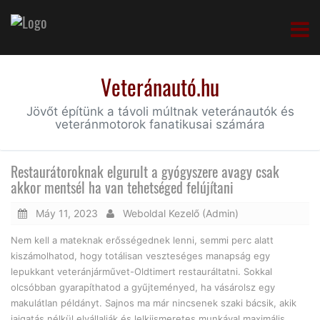
Veteránautó.hu
Jövőt építünk a távoli múltnak veteránautók és
veteránmotorok fanatikusai számára
Restaurátoroknak elgurult a gyógyszere avagy csak
akkor mentsél ha van tehetséged felújítani
Máy 11, 2023
Weboldal Kezelő (Admin)
Nem kell a mateknak erősségednek lenni, semmi perc alatt
kiszámolhatod, hogy totálisan veszteséges manapság egy
lepukkant veteránjárművet-Oldtimert restauráltatni. Sokkal
olcsóbban gyarapíthatod a gyűjteményed, ha vásárolsz egy
makulátlan példányt. Sajnos ma már nincsenek szaki bácsik, akik
jajgatás nélkül elvállalják és lelkiismeretes munkával maximális