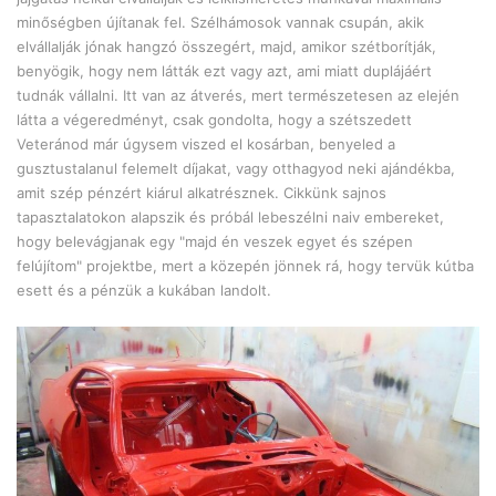
minőségben újítanak fel. Szélhámosok vannak csupán, akik
elvállalják jónak hangzó összegért, majd, amikor szétborítják,
benyögik, hogy nem látták ezt vagy azt, ami miatt duplájáért
tudnák vállalni. Itt van az átverés, mert természetesen az elején
látta a végeredményt, csak gondolta, hogy a szétszedett
Veteránod már úgysem viszed el kosárban, benyeled a
gusztustalanul felemelt díjakat, vagy otthagyod neki ajándékba,
amit szép pénzért kiárul alkatrésznek. Cikkünk sajnos
tapasztalatokon alapszik és próbál lebeszélni naiv embereket,
hogy belevágjanak egy "majd én veszek egyet és szépen
felújítom" projektbe, mert a közepén jönnek rá, hogy tervük kútba
esett és a pénzük a kukában landolt.