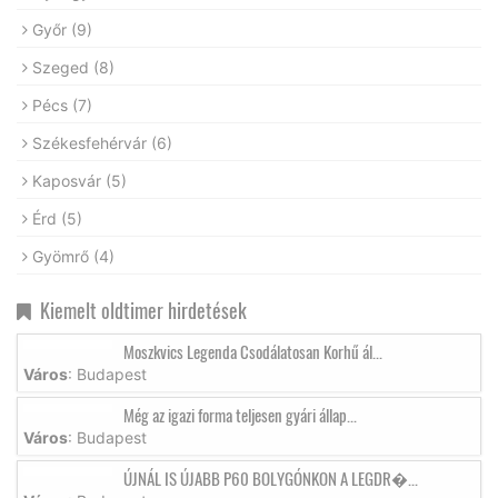
Győr
(9)
Szeged
(8)
Pécs
(7)
Székesfehérvár
(6)
Kaposvár
(5)
Érd
(5)
Gyömrő
(4)
Kiemelt oldtimer hirdetések
Moszkvics Legenda Csodálatosan Korhű ál...
Város
: Budapest
Még az igazi forma teljesen gyári állap...
Város
: Budapest
ÚJNÁL IS ÚJABB P60 BOLYGÓNKON A LEGDR�...