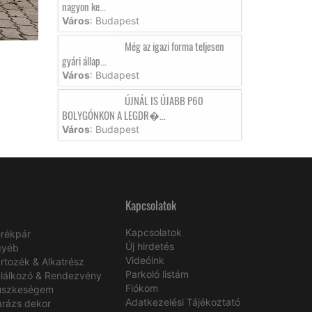
nagyon ke...
Város
: Budapest
Még az igazi forma teljesen
gyári állap...
Város
: Budapest
ÚJNÁL IS ÚJABB P60
BOLYGÓNKON A LEGDR�...
Város
: Budapest
Kapcsolatok
Kapcsolatok
rékpár
Új hirdetés
gyéb
Videóink
rtozék & Alkatrész
Parkoló listám
lálkozó & Rendezvény
Fiókom
üszkeségem
Adatkezelési Tájékoztató
rázs dekor