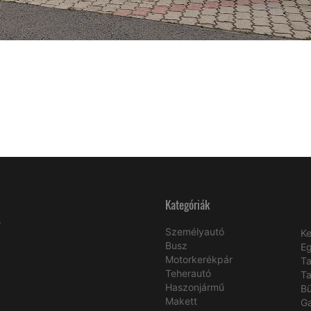
Kategóriák
s
Személyautó
Ke
Busz
E
Motorkerékpár
Ta
Teherautó
Ta
Haszonjármű
B
Makett
Ga