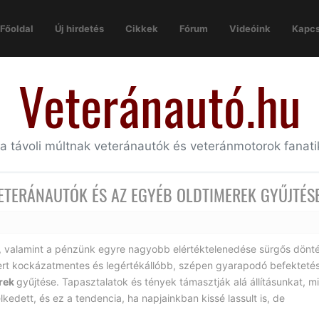
Főoldal
Új hirdetés
Cikkek
Fórum
Videóink
Kapcs
Veteránautó.hu
 a távoli múltnak veteránautók és veteránmotorok fanat
ETERÁNAUTÓK ÉS AZ EGYÉB OLDTIMEREK GYŰJTÉS
, valamint a pénzünk egyre nagyobb elértéktelenedése sürgős dönté
ert kockázatmentes és legértékállóbb, szépen gyarapodó befektetés
erek
gyűjtése. Tapasztalatok és tények támasztják alá állításunkat, mi
edett, és ez a tendencia, ha napjainkban kissé lassult is, de