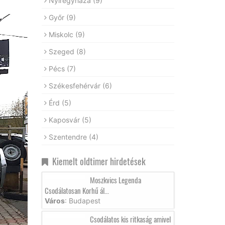
Nyíregyháza
(9)
Győr
(9)
Miskolc
(9)
Szeged
(8)
Pécs
(7)
Székesfehérvár
(6)
Érd
(5)
Kaposvár
(5)
Szentendre
(4)
Kiemelt oldtimer hirdetések
Moszkvics Legenda
Csodálatosan Korhű ál...
Város
: Budapest
Csodálatos kis ritkaság amivel