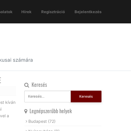
olatok
Hírek
Regisztráció
Bejelentkezés
ikusai számára
E
Keresés
Keresés
st kíván
i
Legnépszerűbb helyek
vel a
Budapest
(72)