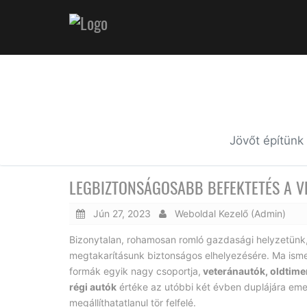
Jövőt építünk
LEGBIZTONSÁGOSABB BEFEKTETÉS A V
Jún 27, 2023
Weboldal Kezelő (Admin)
Bizonytalan, rohamosan romló gazdasági helyzetünk
megtakarításunk biztonságos elhelyezésére. Ma ism
formák egyik nagy csoportja,
veteránautók, oldtim
régi autók
értéke az utóbbi két évben duplájára emelk
megállíthatatlanul tör felfelé.