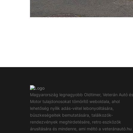
Magyarország legnagyobb Oldtimer, Veterán Autó é
Motor tulajdonosokat tömörítő weboldala, ahol
lehetőség nyílik adás-vétel lebonyolitására,
büszkeségeitek bemutatására, találkozók-
rendezvények meghirdetésére, retro eszközök
árusítására és mindenre, ami méltó a veteránautó.hu