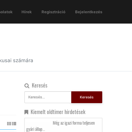
olatok
Hírek
Regisztráció
Bejelentkezés
ikusai számára
Keresés
Keresés
Kiemelt oldtimer hirdetések
Még az igazi forma teljesen
gyári állap...