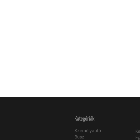
Kategóriák
s
Személyautó
Ke
Busz
E