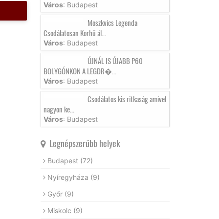
Város
: Budapest
Moszkvics Legenda
Csodálatosan Korhű ál...
Város
: Budapest
ÚJNÁL IS ÚJABB P60
BOLYGÓNKON A LEGDR�...
Város
: Budapest
Csodálatos kis ritkaság amivel
nagyon ke...
Város
: Budapest
Legnépszerűbb helyek
Budapest
(72)
Nyíregyháza
(9)
Győr
(9)
Miskolc
(9)