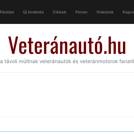
Főoldal
Új hirdetés
Cikkek
Fórum
Videóink
Kapcs
Veteránautó.hu
 a távoli múltnak veteránautók és veteránmotorok fanat
.