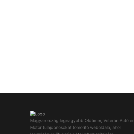
Magyarország legnagyobb Oldtimer, Veterán Autó é
Motor tulajdonosokat tömörítő weboldala, ahol