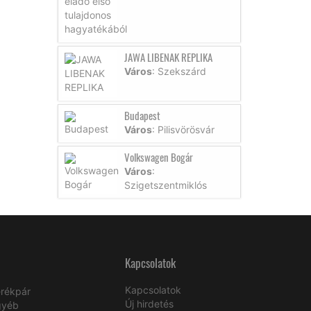
JAWA LIBENAK REPLIKA
Város
: Szekszárd
Budapest
Város
: Pilisvörösvár
Volkswagen Bogár
Város
:
Szigetszentmiklós
Kapcsolatok
Kapcsolatok
rékpár
Új hirdetés
gyéb