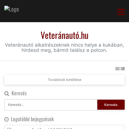
Veteránautó.hu
Veteránautó alkatrészeknek nincs helye a kukában,
hirdesd meg, bármit találsz a polcon.
Továbbiak betöltése
Keresés
Keresés
Legutóbbi bejegyzések