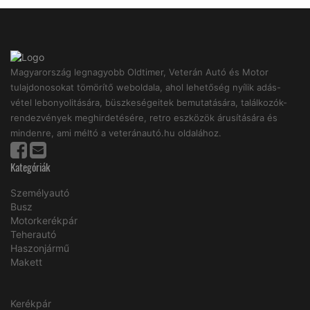
Magyarország legnagyobb Oldtimer, Veterán Autó és Motor
tulajdonosokat tömörítő weboldala, ahol lehetőség nyílik adás-
vétel lebonyolitására, büszkeségeitek bemutatására, találkozók-
rendezvények meghirdetésére, retro eszközök árusítására és
mindenre, ami méltó a veteránautó.hu oldalához.
Kategóriák
Személyautó
Busz
Motorkerékpár
Teherautó
Haszonjármű
Makett
Kerékpár