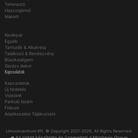
Teherautó
Haszonjármű
Makett
Kerékpár
Egyéb
Tartozék & Alkatrész
Találkozó & Rendezvény
Büszkeségem
Garázs dekor
Kapcsolatok
Kapcsolatok
Új hirdetés
Videóink
Parkoló listám
Fiókom
Adatkezelési Tájékoztató
Limusincentrum Kft. © Copyright 2021-2026, All Rights Reserved.
Az oldalt készítette és üzemelteti a Montavio Group.