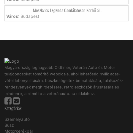
Moszkvics Legenda Csodálatosan Korhű ál...
Város
: Budapest
Magyarország legnagyobb Oldtimer, Veterán Autó és Motor
tulajdonosokat tömörítő weboldala, ahol lehetőség nyílik adás-
vétel lebonyolitására, büszkeségeitek bemutatására, találkozók-
rendezvények meghirdetésére, retro eszközök árusítására és
mindenre, ami méltó a veteránautó.hu oldalához.
Kategóriák
Személyautó
Busz
Motorkerékpár