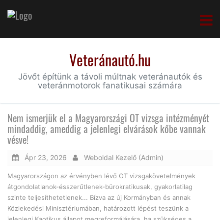
Veteránautó.hu
Jövőt építünk a távoli múltnak veteránautók és
veteránmotorok fanatikusai számára
Nem ismerjük el a Magyarországi OT vizsga intézményét
mindaddig, ameddig a jelenlegi elvárások kőbe vannak
vésve!
Ápr 23, 2026
Weboldal Kezelő (Admin)
Magyarországon az érvényben lévő OT vizsgakövetelmények
átgondolatlanok-ésszerűtlenek-bürokratikusak, gyakorlatilag
szinte teljesíthetetlenek... Bízva az új Kormányban és annak
Közlekedési Minisztériumában, határozott lépést teszünk a
jelenlegi Kaotikus állapot megreformálására, ha szükséges a