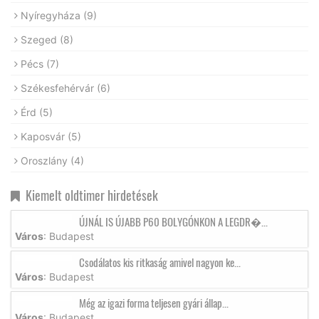
Nyíregyháza
(9)
Szeged
(8)
Pécs
(7)
Székesfehérvár
(6)
Érd
(5)
Kaposvár
(5)
Oroszlány
(4)
Kiemelt oldtimer hirdetések
ÚJNÁL IS ÚJABB P60 BOLYGÓNKON A LEGDR�...
Város
: Budapest
Csodálatos kis ritkaság amivel nagyon ke...
Város
: Budapest
Még az igazi forma teljesen gyári állap...
Város
: Budapest