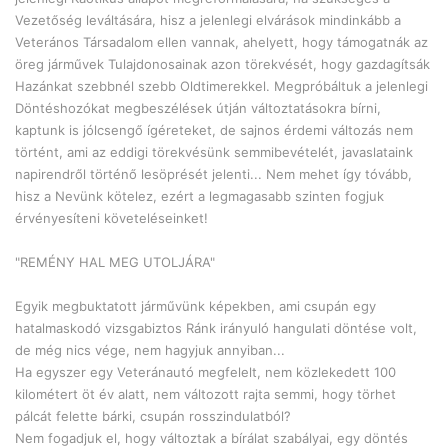
Vezetőség leváltására, hisz a jelenlegi elvárások mindinkább a
Veterános Társadalom ellen vannak, ahelyett, hogy támogatnák az
öreg járművek Tulajdonosainak azon törekvését, hogy gazdagítsák
Hazánkat szebbnél szebb Oldtimerekkel. Megpróbáltuk a jelenlegi
Döntéshozókat megbeszélések útján változtatásokra bírni,
kaptunk is jólcsengő ígéreteket, de sajnos érdemi változás nem
történt, ami az eddigi törekvésünk semmibevételét, javaslataink
napirendről történő lesöprését jelenti... Nem mehet így tóvább,
hisz a Nevünk kötelez, ezért a legmagasabb szinten fogjuk
érvényesíteni követeléseinket!
"REMÉNY HAL MEG UTOLJÁRA"
Egyik megbuktatott járművünk képekben, ami csupán egy
hatalmaskodó vizsgabiztos Ránk irányuló hangulati döntése volt,
de még nics vége, nem hagyjuk annyiban...
Ha egyszer egy Veteránautó megfelelt, nem közlekedett 100
kilométert öt év alatt, nem változott rajta semmi, hogy törhet
pálcát felette bárki, csupán rosszindulatból?
Nem fogadjuk el, hogy változtak a bírálat szabályai, egy döntés