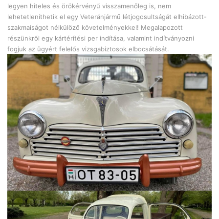
legyen hiteles és örökérvényű visszamenőleg is, nem
lehetetleníthetik el egy Veteránjármű létjogosultságát elhibázott-
szakmaiságot nélkülöző követelményekkel! Megalapozott
részünkről egy kártérítési per indítása, valamint indítványozni
fogjuk az ügyért felelős vizsgabiztosok elbocsátását.