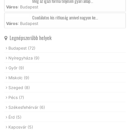
Még az igazi forma teljesen gyári állap...
Város
: Budapest
Csodálatos kis ritkaság amivel nagyon ke...
Város
: Budapest
Legnépszerűbb helyek
Budapest
(72)
Nyíregyháza
(9)
Győr
(9)
Miskolc
(9)
Szeged
(8)
Pécs
(7)
Székesfehérvár
(6)
Érd
(5)
Kaposvár
(5)