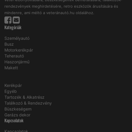
rendezvények meghirdetésére, retro eszközök árusítására és
mindenre, ami méltó a veteránautó.hu oldalához.
Kategóriák
Személyautó
Busz
Motorkerékpár
Teherautó
Haszonjármű
Makett
Kerékpár
Egyéb
Tartozék & Alkatrész
Találkozó & Rendezvény
Büszkeségem
Garázs dekor
Kapcsolatok
Kapcsolatok