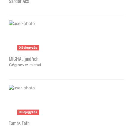
Sándor Ács
0 Bejegyzés
MICHAL jindřich
Cég neve:
michal
0 Bejegyzés
Tamás Tóth