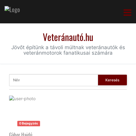
Veteránautó.hu
Jövőt építünk a távoli múltnak veteránautók és
veteránmotorok fanatikusai számára
Keresés
0 Bejegyzés
Gàbor Hajdú