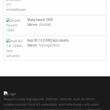
Skoda Favorit 1990
Város
: Gödöllő
Audi 80 1.8 (1988) kézi szivatós
Város
: Nyíregyháza
Magyarország legnagyobb Oldtimer, Veterán Autó és Motor
tulajdonosokat tömörítő weboldala, ahol lehetőség nyílik adás-
vétel lebonyolitására, büszkeségeitek bemutatására, találkozók-