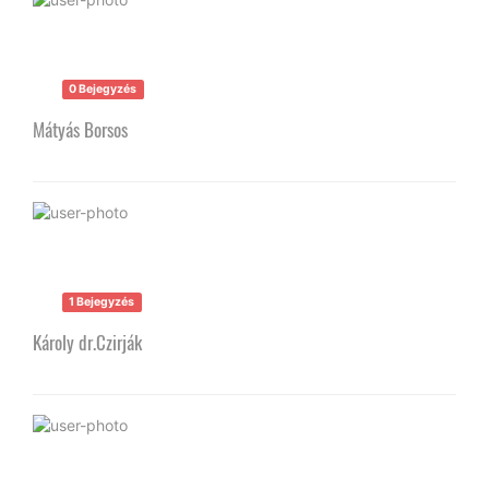
0 Bejegyzés
Mátyás Borsos
1 Bejegyzés
Károly dr.Czirják