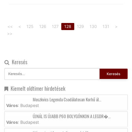
<<
<
125
126
127
128
129
130
131
>
>>
Keresés
Keresés
Kiemelt oldtimer hirdetések
Moszkvics Legenda Csodálatosan Korhű ál...
Város
: Budapest
ÚJNÁL IS ÚJABB P60 BOLYGÓNKON A LEGDR�...
Város
: Budapest