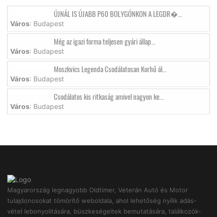
ÚJNÁL IS ÚJABB P60 BOLYGÓNKON A LEGDR�...
Város
: Budapest
Még az igazi forma teljesen gyári állap...
Város
: Budapest
Moszkvics Legenda Csodálatosan Korhű ál...
Város
: Budapest
Csodálatos kis ritkaság amivel nagyon ke...
Város
: Budapest
Magyarország legnagyobb Oldtimer, Veterán Autó és Motor
tulajdonosokat tömörítő weboldala, ahol lehetőség nyílik adás-
vétel lebonyolitására, büszkeségeitek bemutatására, találkozók-