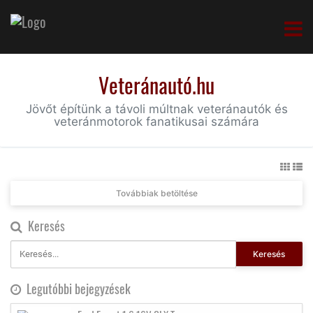
Veteránautó.hu
Jövőt építünk a távoli múltnak veteránautók és
veteránmotorok fanatikusai számára
Továbbiak betöltése
Keresés
Keresés
Legutóbbi bejegyzések