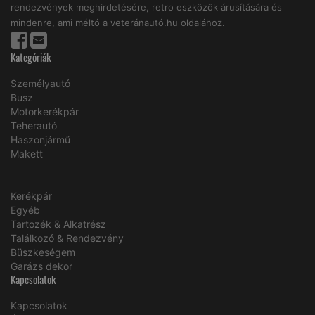
rendezvények meghirdetésére, retro eszközök árusítására és
mindenre, ami méltó a veteránautó.hu oldalához.
Kategóriák
Személyautó
Busz
Motorkerékpár
Teherautó
Haszonjármű
Makett
Kerékpár
Egyéb
Tartozék & Alkatrész
Találkozó & Rendezvény
Büszkeségem
Garázs dekor
Kapcsolatok
Kapcsolatok