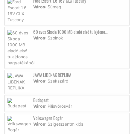
Ford Escort 1.6 16V CLX Tuscany
Város
: Sümeg
60 éves Skoda 1000 MB eladó első tulajdono...
Város
: Szolnok
JAWA LIBENAK REPLIKA
Város
: Szekszárd
Budapest
Város
: Pilisvörösvár
Volkswagen Bogár
Város
: Szigetszentmiklós