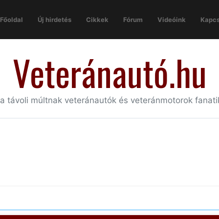
Főoldal
Új hirdetés
Cikkek
Fórum
Videóink
Kapcs
Veteránautó.hu
 a távoli múltnak veteránautók és veteránmotorok fanat