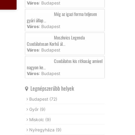
Város
: Budapest
Még az igazi forma teljesen
gyári állap...
Város
: Budapest
Moszkvics Legenda
Csodálatosan Korhű ál...
Város
: Budapest
Csodálatos kis ritkaság amivel
nagyon ke...
Város
: Budapest
Legnépszerűbb helyek
Budapest
(72)
Győr
(9)
Miskolc
(9)
Nyíregyháza
(9)