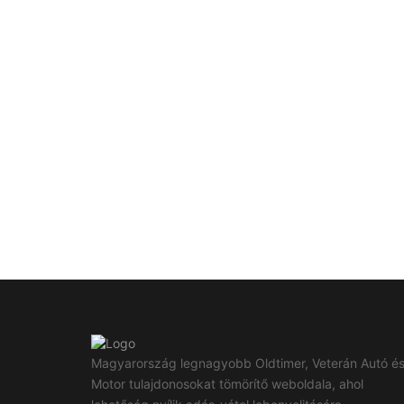
Magyarország legnagyobb Oldtimer, Veterán Autó é
Motor tulajdonosokat tömörítő weboldala, ahol