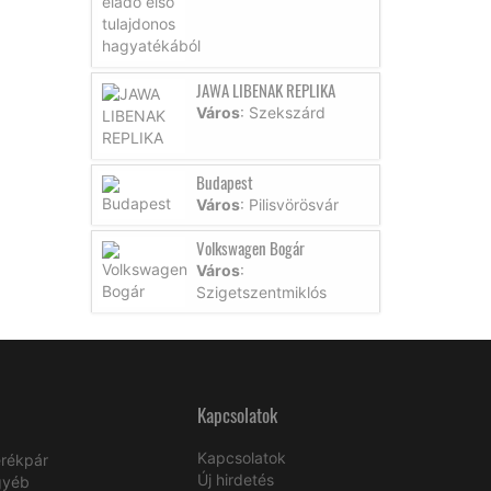
JAWA LIBENAK REPLIKA
Város
: Szekszárd
Budapest
Város
: Pilisvörösvár
Volkswagen Bogár
Város
:
Szigetszentmiklós
Kapcsolatok
Kapcsolatok
rékpár
Új hirdetés
gyéb