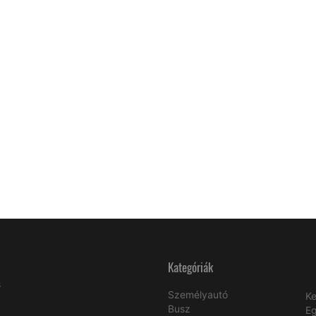
Kategóriák
s
Személyautó
Ke
Busz
E