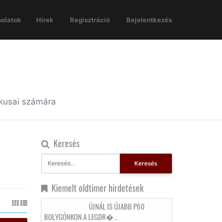
olatok
Hírek
Regisztráció
Bejelentkezés
ikusai számára
Keresés
Keresés
Kiemelt oldtimer hirdetések
ÚJNÁL IS ÚJABB P60
BOLYGÓNKON A LEGDR�...