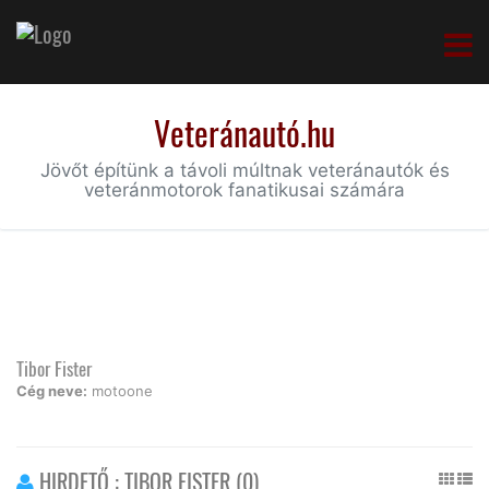
Veteránautó.hu
Jövőt építünk a távoli múltnak veteránautók és
veteránmotorok fanatikusai számára
Tibor Fister
Cég neve:
motoone
HIRDETŐ : TIBOR FISTER (0)