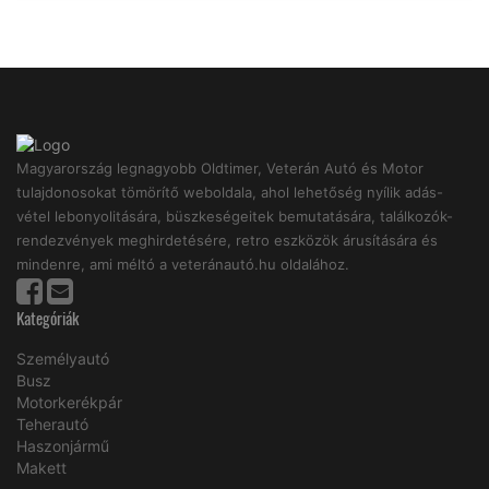
Magyarország legnagyobb Oldtimer, Veterán Autó és Motor
tulajdonosokat tömörítő weboldala, ahol lehetőség nyílik adás-
vétel lebonyolitására, büszkeségeitek bemutatására, találkozók-
rendezvények meghirdetésére, retro eszközök árusítására és
mindenre, ami méltó a veteránautó.hu oldalához.
Kategóriák
Személyautó
Busz
Motorkerékpár
Teherautó
Haszonjármű
Makett