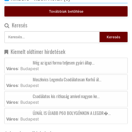
Továbbiak betöltése
Keresés
Keresés
Kiemelt oldtimer hirdetések
Még az igazi forma teljesen gyári állap...
Város
: Budapest
Moszkvics Legenda Csodálatosan Korhű ál...
Város
: Budapest
Csodálatos kis ritkaság amivel nagyon ke...
Város
: Budapest
ÚJNÁL IS ÚJABB P60 BOLYGÓNKON A LEGDR�...
Város
: Budapest