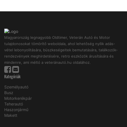
Magyarország legnagyobb Oldtimer, Veterán Autó és Motor
tulajdonosokat tömörítő weboldala, ahol lehetőség nyílik adás-
vétel lebonyolitására, büszkeségeitek bemutatására, találkozók-
rendezvények meghirdetésére, retro eszközök árusítására és
mindenre, ami méltó a veteránautó.hu oldalához.
Kategóriák
Személyautó
Busz
Motorkerékpár
Teherautó
Haszonjármű
Makett