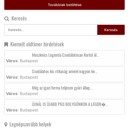
Továbbiak betöltése
Keresés
Keresés
Kiemelt oldtimer hirdetések
Moszkvics Legenda Csodálatosan Korhű ál...
Város
: Budapest
Csodálatos kis ritkaság amivel nagyon ke...
Város
: Budapest
Még az igazi forma teljesen gyári állap...
Város
: Budapest
ÚJNÁL IS ÚJABB P60 BOLYGÓNKON A LEGDR�...
Város
: Budapest
Legnépszerűbb helyek