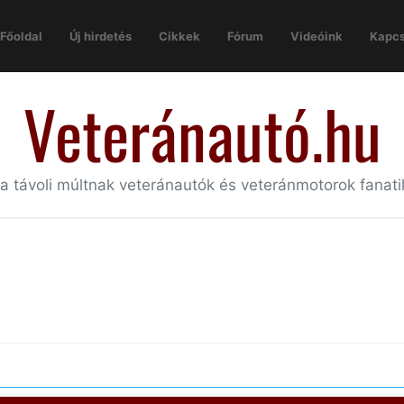
Főoldal
Új hirdetés
Cikkek
Fórum
Videóink
Kapcs
Veteránautó.hu
 a távoli múltnak veteránautók és veteránmotorok fanat