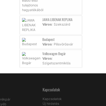
JAWA LIBENAK REPLIKA
Város
: Szekszárd
Budapest
Város
: Pilisvörösvár
Volkswagen Bogár
Város
:
Szigetszentmiklós
Kapcsolatok
Kapcsolatok
rékpár
Új hirdetés
gyéb