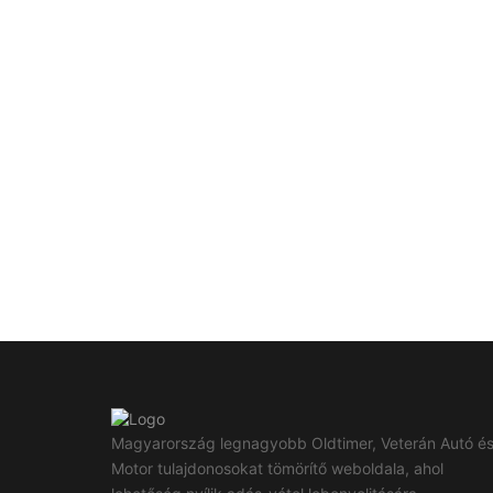
Magyarország legnagyobb Oldtimer, Veterán Autó é
Motor tulajdonosokat tömörítő weboldala, ahol