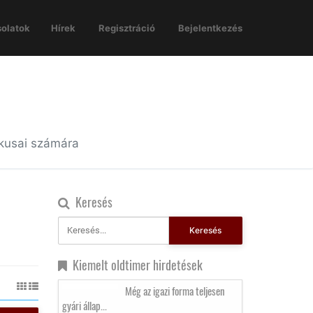
olatok
Hírek
Regisztráció
Bejelentkezés
ikusai számára
Keresés
Keresés
Kiemelt oldtimer hirdetések
Még az igazi forma teljesen
gyári állap...