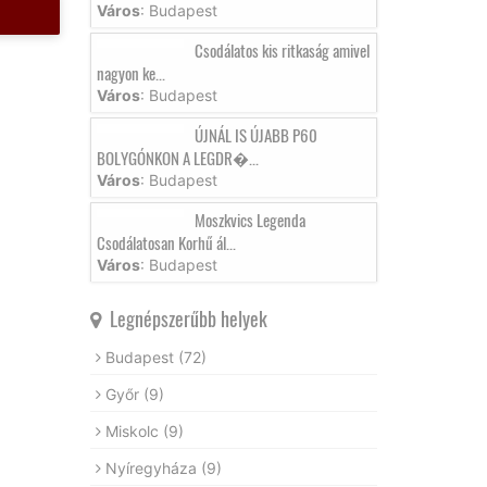
Város
: Budapest
Csodálatos kis ritkaság amivel
nagyon ke...
Város
: Budapest
ÚJNÁL IS ÚJABB P60
BOLYGÓNKON A LEGDR�...
Város
: Budapest
Moszkvics Legenda
Csodálatosan Korhű ál...
Város
: Budapest
Legnépszerűbb helyek
Budapest
(72)
Győr
(9)
Miskolc
(9)
Nyíregyháza
(9)