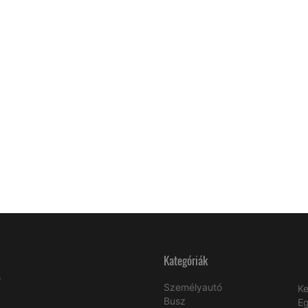
Kategóriák
s
Személyautó
Ke
Busz
E