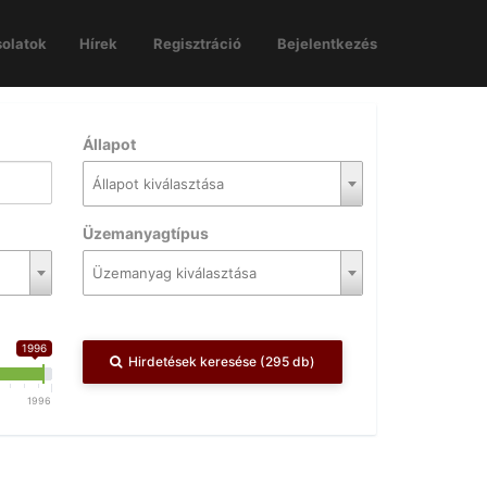
olatok
Hírek
Regisztráció
Bejelentkezés
Állapot
Állapot kiválasztása
Üzemanyagtípus
Üzemanyag kiválasztása
1996
Hirdetések keresése (295 db)
1996