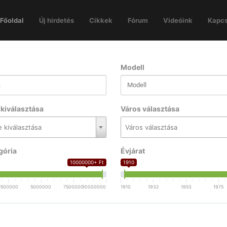
Főoldal
Új hirdetés
Cikkek
Fórum
Videóink
Kapcs
Modell
kiválasztása
Város választása
 kiválasztása
Város választása
gória
Évjárat
10000000+ Ft
1910
2500000
5000000
7500000
10000000
1910
1932
1953
1975