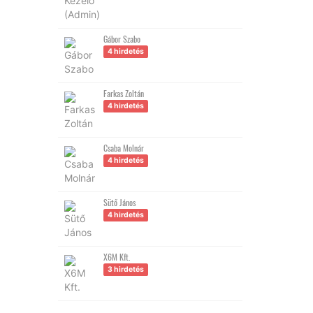
Gábor Szabo
4 hirdetés
Farkas Zoltán
4 hirdetés
Csaba Molnár
4 hirdetés
Sütő János
4 hirdetés
X6M Kft.
3 hirdetés