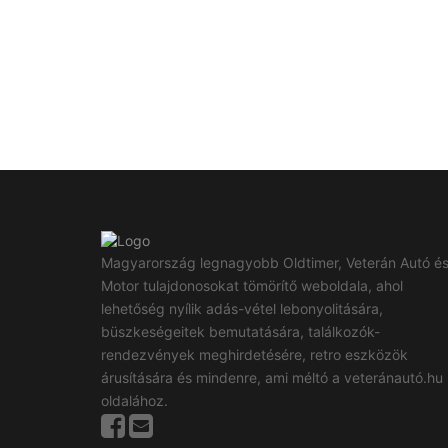
Magyarország legnagyobb Oldtimer, Veterán Autó é
Motor tulajdonosokat tömörítő weboldala, ahol
lehetőség nyílik adás-vétel lebonyolitására,
büszkeségeitek bemutatására, találkozók-
rendezvények meghirdetésére, retro eszközök
árusítására és mindenre, ami méltó a veteránautó.hu
oldalához.