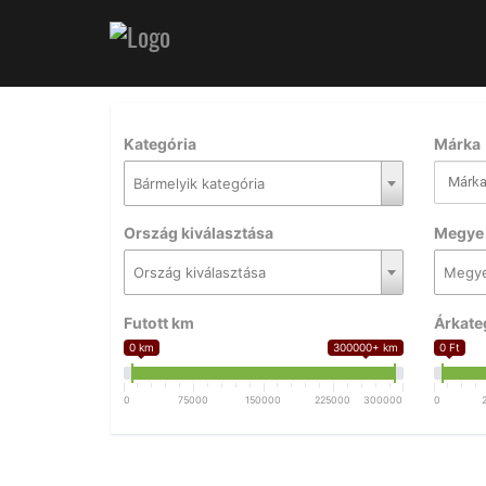
Kategória
Márka
Bármelyik kategória
Ország kiválasztása
Megye 
Ország kiválasztása
Megye
Futott km
Árkate
0 km
300000+ km
0 Ft
0
75000
150000
225000
300000
0