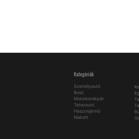
Kategóriák
s
Személyautó
Ke
Busz
E
Motorkerékpár
Ta
Teherautó
Ta
Haszonjármű
B
Makett
Ga