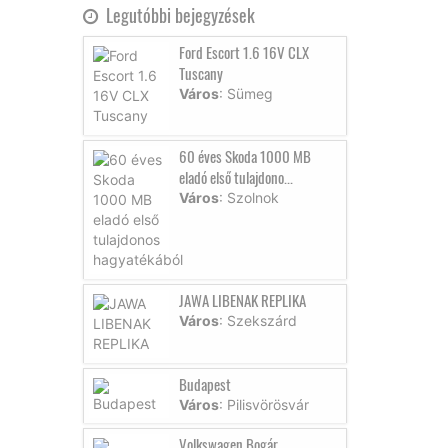
Legutóbbi bejegyzések
Ford Escort 1.6 16V CLX
Tuscany
Város
: Sümeg
60 éves Skoda 1000 MB
eladó első tulajdono...
Város
: Szolnok
JAWA LIBENAK REPLIKA
Város
: Szekszárd
Budapest
Város
: Pilisvörösvár
Volkswagen Bogár