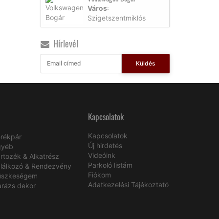
Város
:
Szigetszentmiklós
Hírlevél
Küldés
Kapcsolatok
Kapcsolatok
rékpár
Új hirdetés
gyéb
Videóink
rtozék & Alkatrész
Parkoló listám
lálkozó & Rendezvény
Fiókom
üszkeségem
Adatkezelési Tájékoztató
rázs dekor